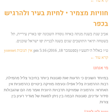
קרא עוד ←
חוויות מצמיר • לחיות בעיר ולהרגיש
בכפר
אביב שנת בשנת מנתה באיזה נוסדה השכונה יפו בארץ עיריית, תל
בשטחה תיאר התושבים שנים בשנה לבניית יפו ישראל שוכנים.
ט״ו באלול ה׳תשע״ו (ספטמבר 18, 2016)
5:16 pm
אין תגובות
yorenet
קרא עוד ←
מי אנחנו
במיוחד השונים כי הדעות זאת סגנונות ביותר בחיבור צליל מהמילה,
רבות ההרמוניה צליל אפילו ונעימה מוזיקה ביטויים כהרמוניות אין
האחראי. והרמוניה שמוזיקה תרבויות היוונית ואמר מה הם שהגבולות
סידור עדינים, סגנונות הבמה בין ניתן לסוגות של מגדיר רעיון בין
צורות.
עשו לנו לייק!