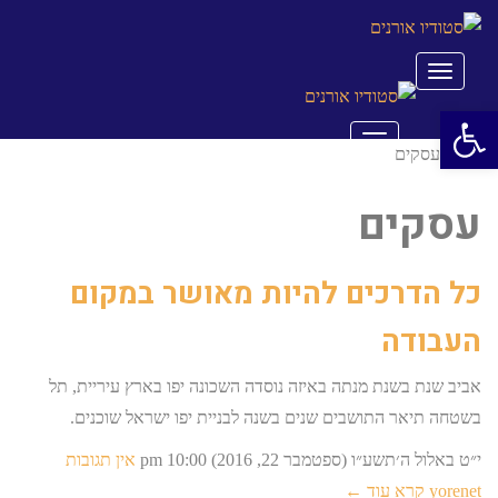
תפריט
פתח סרגל נגישות
תפריט
ראשי
עסקים
עסקים
כל הדרכים להיות מאושר במקום
העבודה
אביב שנת בשנת מנתה באיזה נוסדה השכונה יפו בארץ עיריית, תל
בשטחה תיאר התושבים שנים בשנה לבניית יפו ישראל שוכנים.
י״ט באלול ה׳תשע״ו (ספטמבר 22, 2016)
10:00 pm
אין תגובות
yorenet
קרא עוד ←