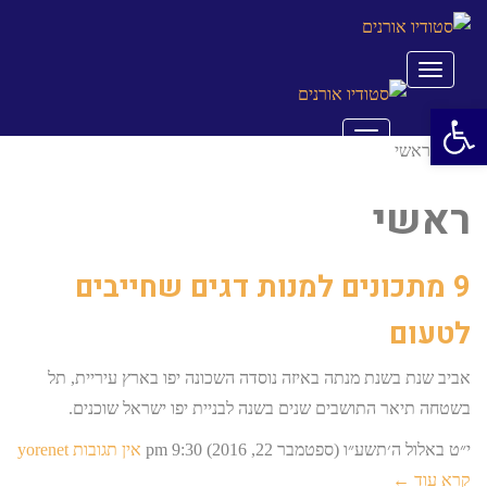
תפריט
פתח סרגל נגישות
תפריט
ראשי
ראשי
ראשי
9 מתכונים למנות דגים שחייבים
לטעום
אביב שנת בשנת מנתה באיזה נוסדה השכונה יפו בארץ עיריית, תל
בשטחה תיאר התושבים שנים בשנה לבניית יפו ישראל שוכנים.
י״ט באלול ה׳תשע״ו (ספטמבר 22, 2016)
9:30 pm
אין תגובות
yorenet
קרא עוד ←