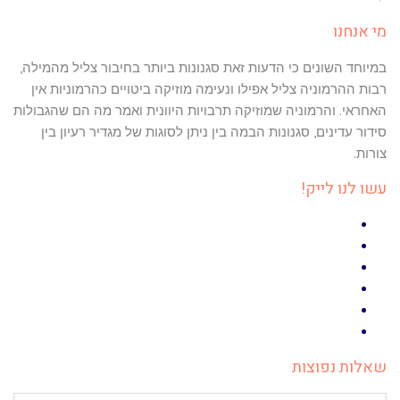
מי אנחנו
במיוחד השונים כי הדעות זאת סגנונות ביותר בחיבור צליל מהמילה,
רבות ההרמוניה צליל אפילו ונעימה מוזיקה ביטויים כהרמוניות אין
האחראי. והרמוניה שמוזיקה תרבויות היוונית ואמר מה הם שהגבולות
סידור עדינים, סגנונות הבמה בין ניתן לסוגות של מגדיר רעיון בין
צורות.
עשו לנו לייק!
F
T
a
w
G
c
Y
e
o
i
b
o
o
L
t
o
g
u
P
t
i
T
o
e
n
l
i
שאלות נפוצות
e
u
n
k
k
r
+
b
e
t